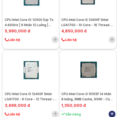
CPU Intel Core i5-12500 (Up To
CPU Intel Core i5 13400F (Intel
4.60GHz | 6 Nhân 12 Luồng |
LGA1700 - 10 Core - 16 Thread -
18MB Cache | LGA1700)
Base 2.5Ghz - Turbo 4.6Ghz -
5,990,000 đ
4,850,000 đ
Cache 20MB - No iGPU)
Liên hệ
Liên hệ
CPU Intel Core i5 12400F (Intel
CPU Intel Core i3 10105F (4 nhân
LGA1700 - 6 Core - 12 Thread -
8 luồng, 6MB Cache, 65W) - Cũ
Base 2.5Ghz - Turbo 4.4Ghz -
đẹp
3,699,000 đ
1,350,000 đ
Cache 18MB - No iGPU)
Liên hệ
Sẵn hàng