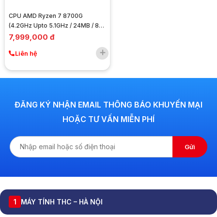
CPU AMD Ryzen 7 8700G
(4.2GHz Upto 5.1GHz / 24MB / 8
Cores, 16 Threads / 65W / Socket
7,999,000 đ
AM5)
Liên hệ
ĐĂNG KÝ NHẬN EMAIL THÔNG BÁO KHUYẾN MẠI
HOẶC TƯ VẤN MIỄN PHÍ
Gửi
1
MÁY TÍNH THC – HÀ NỘI