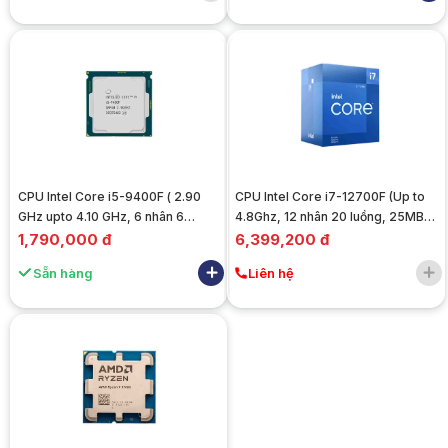
CPU Intel Core i5-9400F ( 2.90
CPU Intel Core i7-12700F (Up to
GHz upto 4.10 GHz, 6 nhân 6
4.8Ghz, 12 nhân 20 luồng, 25MB
luồng, 9MB) - Cũ đẹp
Cache, 125W) - Socket Intel LGA
1,790,000 đ
6,399,200 đ
1700)
Sẵn hàng
Liên hệ