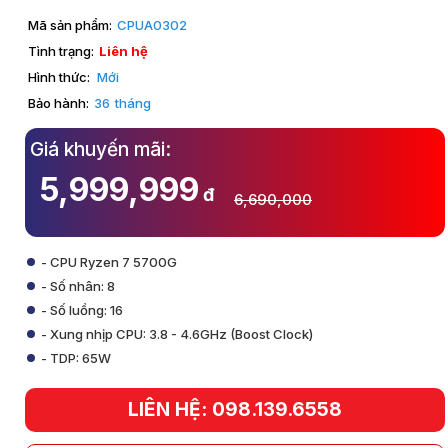
Mã sản phẩm:
CPUA0302
Tình trạng:
Liên hệ
Hình thức:
Mới
Bảo hành:
36
tháng
Giá khuyến mãi:
5,999,999
đ
6,690,000
- CPU Ryzen 7 5700G
- Số nhân: 8
- Số luồng: 16
- Xung nhịp CPU: 3.8 - 4.6GHz (Boost Clock)
- TDP: 65W
LIÊN HỆ: 098.139.6558