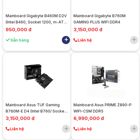
Mainboard Gigabyte B460M D2V
Mainboard Gigabyte B760M
(Intel B460, Socket 1200, m-ATX,
GAMING PLUS WIFI DDR4
2 khe RAM DDR4) - Cũ đẹp
950,000 đ
3,150,000 đ
Sẵn hàng
Liên hệ
Mainboard Asus TUF Gaming
Mainboard Asus PRIME Z890-P
B760M-E D4 (Intel B760/ Socket
WIFI-CSM DDR5
1700/ M-ATX/ 4 khe ram/ DDR4/
3,150,000 đ
6,990,000 đ
2.5 Gigabit LAN)
Liên hệ
Liên hệ