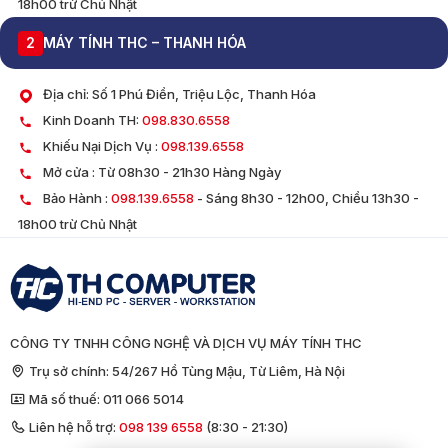
18h00 trừ Chủ Nhật
2
MÁY TÍNH THC – THANH HÓA
Địa chỉ: Số 1 Phú Điền, Triệu Lộc, Thanh Hóa
Kinh Doanh TH:
098.830.6558
Khiếu Nại Dịch Vụ :
098.139.6558
Mở cửa : Từ 08h30 - 21h30 Hàng Ngày
Bảo Hành :
098.139.6558
- Sáng 8h30 - 12h00, Chiều 13h30 -
18h00 trừ Chủ Nhật
CÔNG TY TNHH CÔNG NGHỆ VÀ DỊCH VỤ MÁY TÍNH THC
Trụ sở chính: 54/267 Hồ Tùng Mậu, Từ Liêm, Hà Nội
Mã số thuế: 011 066 5014
Liên hệ hỗ trợ:
098 139 6558
(8:30 - 21:30)