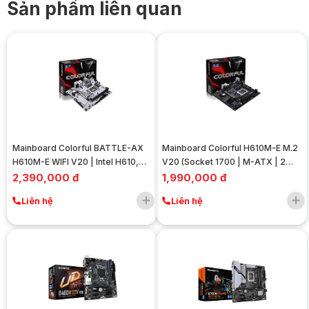
Sản phẩm liên quan
Mainboard Colorful BATTLE-AX
Mainboard Colorful H610M-E M.2
H610M-E WIFI V20 | Intel H610,
V20 (Socket 1700 | M-ATX | 2
Socket 1700, M-ATX, 2 khe DDR4
Khe RAM DDR4)
2,390,000 đ
1,990,000 đ
Liên hệ
Liên hệ