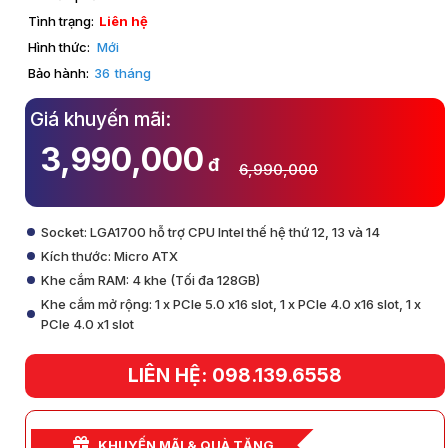
Tình trạng:
Liên hệ
Hình thức:
Mới
Bảo hành:
36
tháng
Giá khuyến mãi:
3,990,000
đ
6,990,000
Socket: LGA1700 hỗ trợ CPU Intel thế hệ thứ 12, 13 và 14
Kích thước: Micro ATX
Khe cắm RAM: 4 khe (Tối đa 128GB)
Khe cắm mở rộng: 1 x PCIe 5.0 x16 slot, 1 x PCIe 4.0 x16 slot, 1 x
PCIe 4.0 x1 slot
LIÊN HỆ: 098.139.6558
KHUYẾN MÃI & QUÀ TẶNG