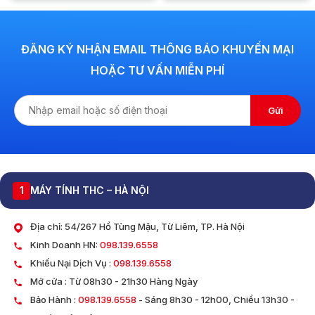
ĐĂNG KÝ NHẬN EMAIL THÔNG BÁO KHUYẾN MẠI
HOẶC TƯ VẤN MIỄN PHÍ
Gửi
1
MÁY TÍNH THC – HÀ NỘI
Địa chỉ: 54/267 Hồ Tùng Mậu, Từ Liêm, TP. Hà Nội
Kinh Doanh HN:
098.139.6558
Khiếu Nại Dịch Vụ :
098.139.6558
Mở cửa : Từ 08h30 - 21h30 Hàng Ngày
Bảo Hành :
098.139.6558
- Sáng 8h30 - 12h00, Chiều 13h30 -