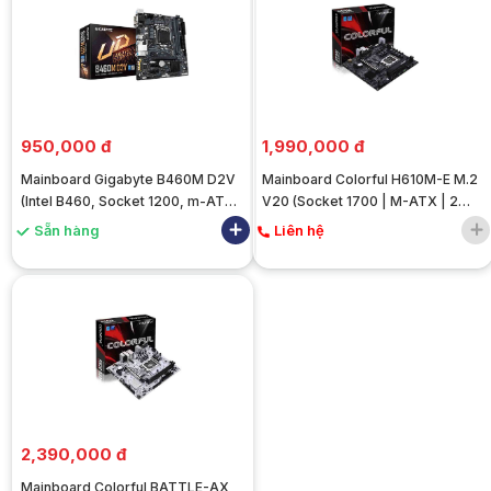
950,000 đ
1,990,000 đ
Mainboard Gigabyte B460M D2V
Mainboard Colorful H610M-E M.2
(Intel B460, Socket 1200, m-ATX,
V20 (Socket 1700 | M-ATX | 2
2 khe RAM DDR4) - Cũ đẹp
Khe RAM DDR4)
Sẵn hàng
Liên hệ
2,390,000 đ
Mainboard Colorful BATTLE-AX