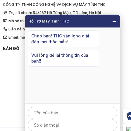
CÔNG TY TNHH CÔNG NGHỆ VÀ DỊCH VỤ MÁY TÍNH THC
Trụ sở chính: 54/267 Hồ Tùng Mậu, Từ Liêm, Hà Nội
−
Mã số thuế: 011 066 5014
Hỗ Trợ Máy Tính THC
Liên hệ hỗ trợ:
098 139 6558
(8:30 - 21:30)
Chào bạn! THC sẵn lòng giải
Email: maytinhthcvn@gmail.com
đáp mọi thắc mắc!
BẢN ĐỒ
Vui lòng để lại thông tin của
bạn!!