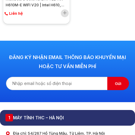
H610M-E WIFI V20 | Intel H610,
Socket 1700, M-ATX, 2 khe DDR4
Liên hệ
ĐĂNG KÝ NHẬN EMAIL THÔNG BÁO KHUYẾN MẠI
HOẶC TƯ VẤN MIỄN PHÍ
Gửi
1
MÁY TÍNH THC – HÀ NỘI
Địa chỉ: 54/267 Hồ Tùng Mậu, Từ Liêm, TP. Hà Nội